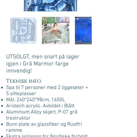
3D
UTSOLGT, men snart på lager
igjen i Grå Marmor farge
innvendig!
Teknisk info:
Spa til 7 personer med 2 liggeseter +
5 sitteplasser
Mål: 240*240*98
cm, 1650L
Aristech acrylic. Avbildet i Blått
Aluminium Alloy skjørt, P-07 grå
trestruktur
Bunn plate av glassfiber og Rustfri
ramme
Ekstra isolasjon for Nordiske forhold