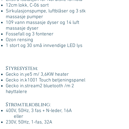
12cm lokk, C-06 sort
Sirkulasjonspumpe, luftblåser og 3 stk
massasje pumper
109 vann massasje dyser og 14 luft
massasje dyser
Fossefall og 3 fontener
Ozon rensing
1 stort og 30 små innvendige LED lys
Styresystem:
Gecko in.ye5 m/ 3,6KW heater
Gecko in.k1001 Touch betjeningspanel
Gecko in.stream2 bluetooth /m 2
høyttalere
Strømtilkobling:
400V, 50Hz, 3 fas + N-leder, 16A
eller
230V, 50Hz, 1-fas, 32A