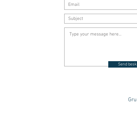
Send besk
Gru